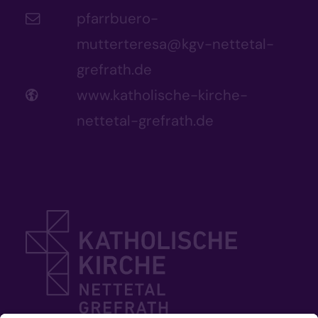
pfarrbuero-
mutterteresa@kgv-nettetal-
grefrath.de
www.katholische-kirche-
nettetal-grefrath.de