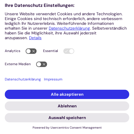
Pfarrbüro der katholischen
Kirchengemeinde Sankt Benedikt
Grefrath
Dunkerhofstraße 4
47929
Grefrath
+49 2158 953020
pfarrbuero@st-benedikt-
grefrath.de
www.katholische-kirche-
nettetal-grefrath.de